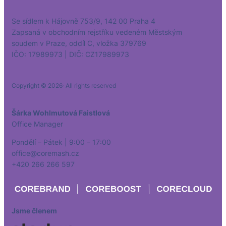
Se sídlem k Hájovně 753/9, 142 00 Praha 4
Zapsaná v obchodním rejstříku vedeném Městským
soudem v Praze, oddíl C, vložka 379769
IČO: 17989973 | DIČ: CZ17989973
Copyright © 2026
· All rights reserved
Šárka Wohlmutová Faistlová
Office Manager
Pondělí – Pátek | 9:00 – 17:00
office@coremash.cz
+420 266 266 597
Jsme členem