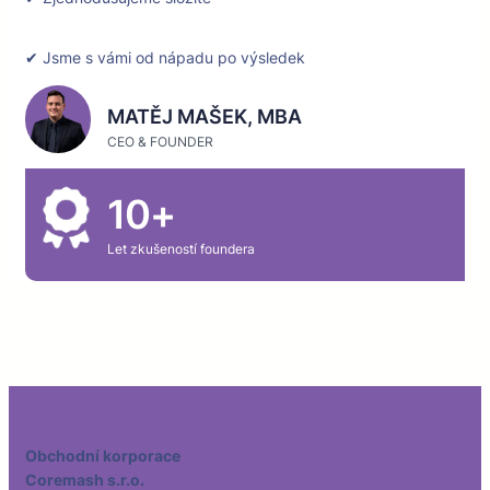
✔ Jsme s vámi od nápadu po výsledek
MATĚJ MAŠEK, MBA
CEO & FOUNDER
10+
Let zkušeností foundera
Obchodní korporace
Coremash s.r.o.